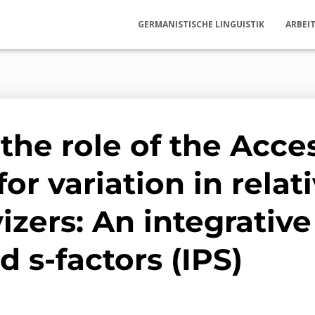
GERMANISTISCHE LINGUISTIK
ARBEI
the role of the Acces
or variation in relati
vizers: An integrativ
nd s-factors (IPS)