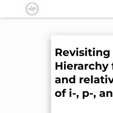
Revisiting 
Hierarchy f
and relati
of i-, p-, a